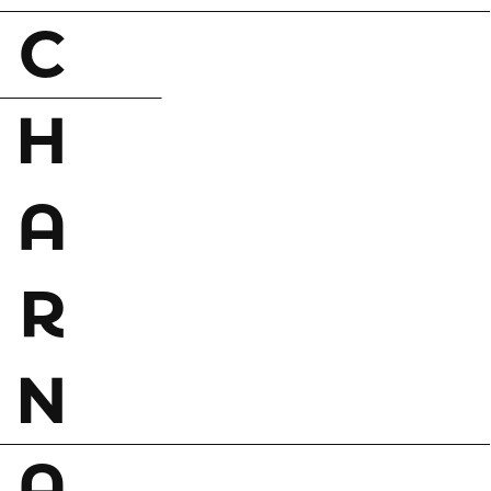
C
H
A
R
N
A