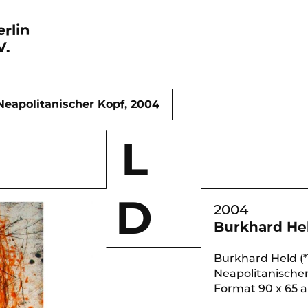
rlin
V.
Neapolitanischer Kopf, 2004
L
D
2004
Burkhard Hel
Burkhard Held (*1
Neapolitanische
Format 90 x 65 a