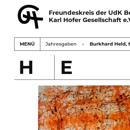
Freundeskreis der UdK Be
Karl Hofer Gesellschaft e.
MENÜ
Karl Hofer Gesellschaft
Jahresgaben
›
Burkhard Held, 
›
H
E