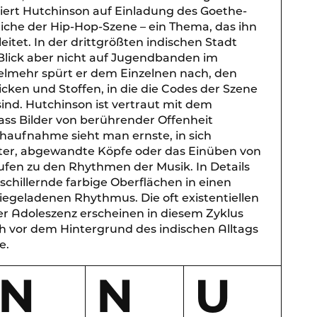
iert Hutchinson auf Einladung des Goethe-
liche der Hip-Hop-Szene – ein Thema, das ihn
eitet. In der drittgrößten indischen Stadt
n Blick aber nicht auf Jugendbanden im
ielmehr spürt er dem Einzelnen nach, den
ken und Stoffen, in die die Codes der Szene
ind. Hutchinson ist vertraut mit dem
ass Bilder von berührender Offenheit
haufnahme sieht man ernste, in sich
ter, abgewandte Köpfe oder das Einüben von
en zu den Rhythmen der Musik. In Details
schillernde farbige Oberflächen in einen
iegeladenen Rhythmus. Die oft existentiellen
r Adoleszenz erscheinen in diesem Zyklus
ch vor dem Hintergrund des indischen Alltags
e.
N
N
U