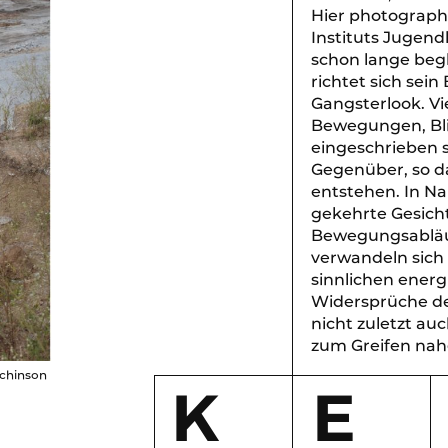
Hier photograph
Instituts Jugend
schon lange begl
richtet sich sei
Gangsterlook. V
Bewegungen, Blic
eingeschrieben s
Gegenüber, so d
entstehen. In Na
gekehrte Gesich
Bewegungsabläuf
verwandeln sich 
sinnlichen energ
Widersprüche de
nicht zuletzt au
zum Greifen nah
tchinson
K
E