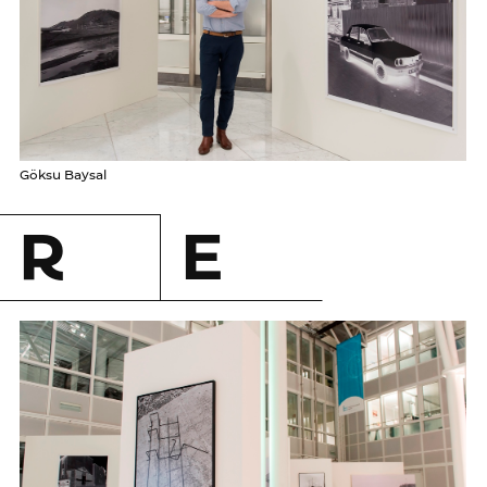
Göksu Baysal
R
E